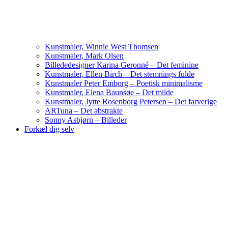
Kunstmaler, Winnie West Thomsen
Kunstmaler, Mark Olsen
Billededesigner Karina Geronné – Det feminine
Kunstmaler, Ellen Birch – Det stemnings fulde
Kunstmaler Peter Emborg – Poetisk minimalisme
Kunstmaler, Elena Baunsøe – Det milde
Kunstmaler, Jytte Rosenborg Petersen – Det farverige
ARTuna – Det abstrakte
Sonny Asbjørn – Billeder
Forkæl dig selv