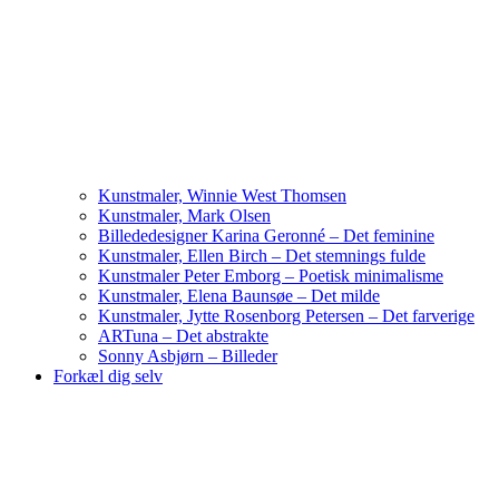
Kunstmaler, Winnie West Thomsen
Kunstmaler, Mark Olsen
Billededesigner Karina Geronné – Det feminine
Kunstmaler, Ellen Birch – Det stemnings fulde
Kunstmaler Peter Emborg – Poetisk minimalisme
Kunstmaler, Elena Baunsøe – Det milde
Kunstmaler, Jytte Rosenborg Petersen – Det farverige
ARTuna – Det abstrakte
Sonny Asbjørn – Billeder
Forkæl dig selv