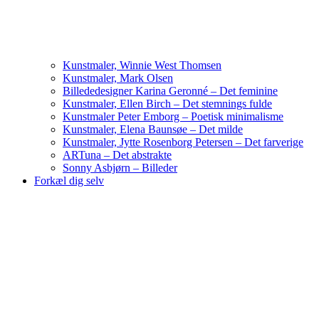
Kunstmaler, Winnie West Thomsen
Kunstmaler, Mark Olsen
Billededesigner Karina Geronné – Det feminine
Kunstmaler, Ellen Birch – Det stemnings fulde
Kunstmaler Peter Emborg – Poetisk minimalisme
Kunstmaler, Elena Baunsøe – Det milde
Kunstmaler, Jytte Rosenborg Petersen – Det farverige
ARTuna – Det abstrakte
Sonny Asbjørn – Billeder
Forkæl dig selv