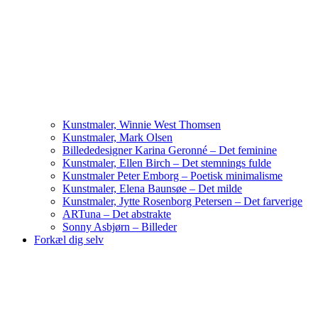
Kunstmaler, Winnie West Thomsen
Kunstmaler, Mark Olsen
Billededesigner Karina Geronné – Det feminine
Kunstmaler, Ellen Birch – Det stemnings fulde
Kunstmaler Peter Emborg – Poetisk minimalisme
Kunstmaler, Elena Baunsøe – Det milde
Kunstmaler, Jytte Rosenborg Petersen – Det farverige
ARTuna – Det abstrakte
Sonny Asbjørn – Billeder
Forkæl dig selv