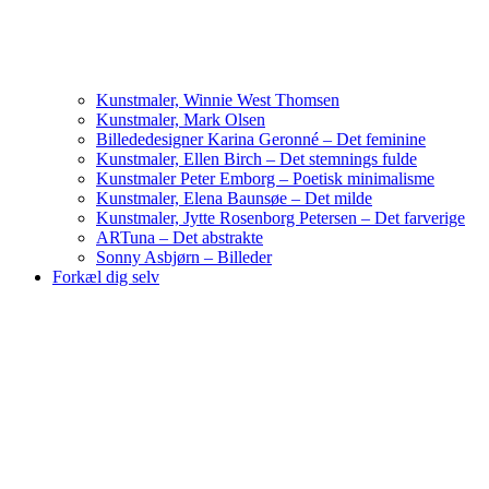
Kunstmaler, Winnie West Thomsen
Kunstmaler, Mark Olsen
Billededesigner Karina Geronné – Det feminine
Kunstmaler, Ellen Birch – Det stemnings fulde
Kunstmaler Peter Emborg – Poetisk minimalisme
Kunstmaler, Elena Baunsøe – Det milde
Kunstmaler, Jytte Rosenborg Petersen – Det farverige
ARTuna – Det abstrakte
Sonny Asbjørn – Billeder
Forkæl dig selv