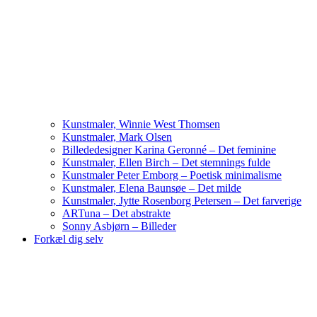
Kunstmaler, Winnie West Thomsen
Kunstmaler, Mark Olsen
Billededesigner Karina Geronné – Det feminine
Kunstmaler, Ellen Birch – Det stemnings fulde
Kunstmaler Peter Emborg – Poetisk minimalisme
Kunstmaler, Elena Baunsøe – Det milde
Kunstmaler, Jytte Rosenborg Petersen – Det farverige
ARTuna – Det abstrakte
Sonny Asbjørn – Billeder
Forkæl dig selv