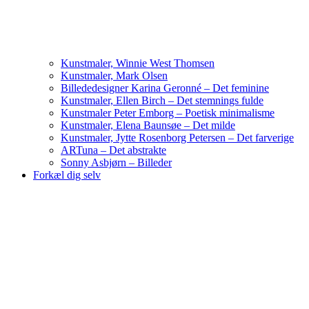
Kunstmaler, Winnie West Thomsen
Kunstmaler, Mark Olsen
Billededesigner Karina Geronné – Det feminine
Kunstmaler, Ellen Birch – Det stemnings fulde
Kunstmaler Peter Emborg – Poetisk minimalisme
Kunstmaler, Elena Baunsøe – Det milde
Kunstmaler, Jytte Rosenborg Petersen – Det farverige
ARTuna – Det abstrakte
Sonny Asbjørn – Billeder
Forkæl dig selv