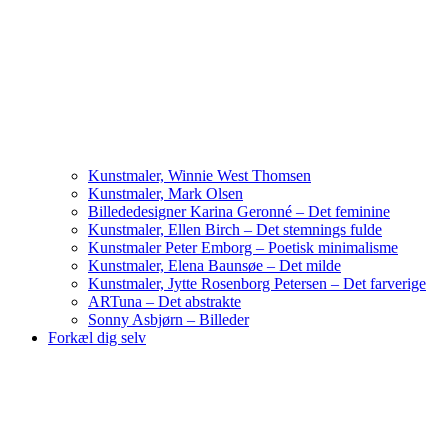
Kunstmaler, Winnie West Thomsen
Kunstmaler, Mark Olsen
Billededesigner Karina Geronné – Det feminine
Kunstmaler, Ellen Birch – Det stemnings fulde
Kunstmaler Peter Emborg – Poetisk minimalisme
Kunstmaler, Elena Baunsøe – Det milde
Kunstmaler, Jytte Rosenborg Petersen – Det farverige
ARTuna – Det abstrakte
Sonny Asbjørn – Billeder
Forkæl dig selv