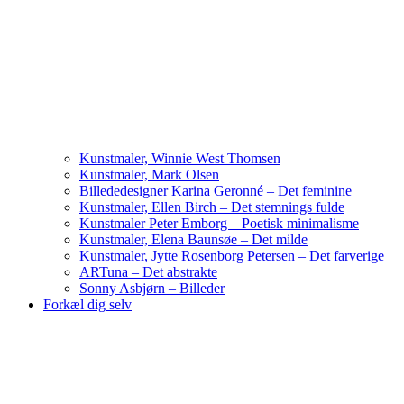
Kunstmaler, Winnie West Thomsen
Kunstmaler, Mark Olsen
Billededesigner Karina Geronné – Det feminine
Kunstmaler, Ellen Birch – Det stemnings fulde
Kunstmaler Peter Emborg – Poetisk minimalisme
Kunstmaler, Elena Baunsøe – Det milde
Kunstmaler, Jytte Rosenborg Petersen – Det farverige
ARTuna – Det abstrakte
Sonny Asbjørn – Billeder
Forkæl dig selv