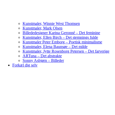
Kunstmaler, Winnie West Thomsen
Kunstmaler, Mark Olsen
Billededesigner Karina Geronné – Det feminine
Kunstmaler, Ellen Birch – Det stemnings fulde
Kunstmaler Peter Emborg – Poetisk minimalisme
Kunstmaler, Elena Baunsøe – Det milde
Kunstmaler, Jytte Rosenborg Petersen – Det farverige
ARTuna – Det abstrakte
Sonny Asbjørn – Billeder
Forkæl dig selv