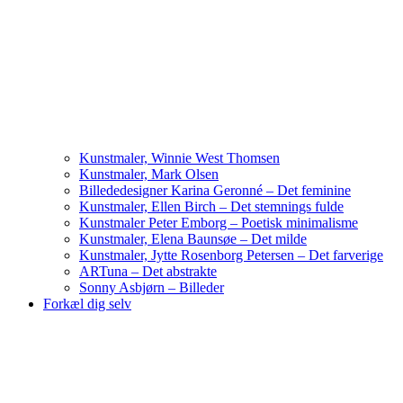
Kunstmaler, Winnie West Thomsen
Kunstmaler, Mark Olsen
Billededesigner Karina Geronné – Det feminine
Kunstmaler, Ellen Birch – Det stemnings fulde
Kunstmaler Peter Emborg – Poetisk minimalisme
Kunstmaler, Elena Baunsøe – Det milde
Kunstmaler, Jytte Rosenborg Petersen – Det farverige
ARTuna – Det abstrakte
Sonny Asbjørn – Billeder
Forkæl dig selv