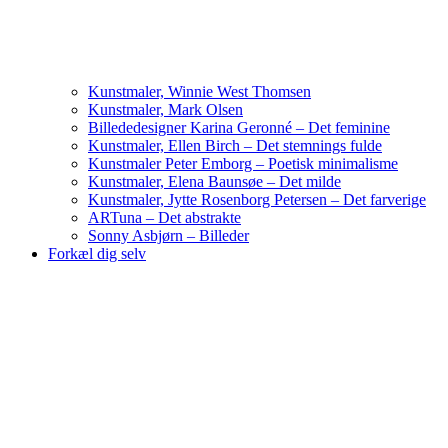
Kunstmaler, Winnie West Thomsen
Kunstmaler, Mark Olsen
Billededesigner Karina Geronné – Det feminine
Kunstmaler, Ellen Birch – Det stemnings fulde
Kunstmaler Peter Emborg – Poetisk minimalisme
Kunstmaler, Elena Baunsøe – Det milde
Kunstmaler, Jytte Rosenborg Petersen – Det farverige
ARTuna – Det abstrakte
Sonny Asbjørn – Billeder
Forkæl dig selv