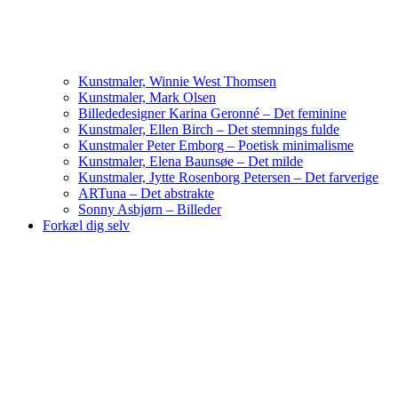
Kunstmaler, Winnie West Thomsen
Kunstmaler, Mark Olsen
Billededesigner Karina Geronné – Det feminine
Kunstmaler, Ellen Birch – Det stemnings fulde
Kunstmaler Peter Emborg – Poetisk minimalisme
Kunstmaler, Elena Baunsøe – Det milde
Kunstmaler, Jytte Rosenborg Petersen – Det farverige
ARTuna – Det abstrakte
Sonny Asbjørn – Billeder
Forkæl dig selv