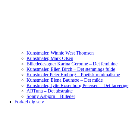
Kunstmaler, Winnie West Thomsen
Kunstmaler, Mark Olsen
Billededesigner Karina Geronné – Det feminine
Kunstmaler, Ellen Birch – Det stemnings fulde
Kunstmaler Peter Emborg – Poetisk minimalisme
Kunstmaler, Elena Baunsøe – Det milde
Kunstmaler, Jytte Rosenborg Petersen – Det farverige
ARTuna – Det abstrakte
Sonny Asbjørn – Billeder
Forkæl dig selv