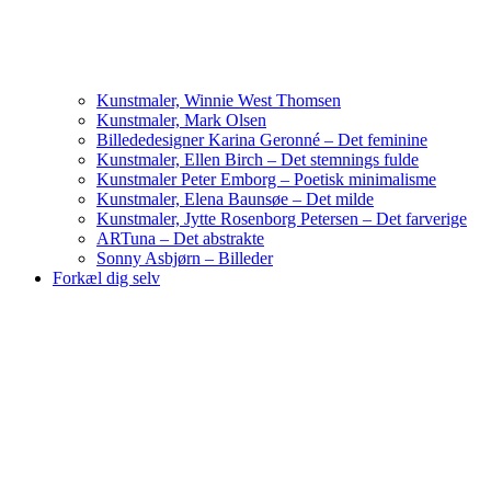
Kunstmaler, Winnie West Thomsen
Kunstmaler, Mark Olsen
Billededesigner Karina Geronné – Det feminine
Kunstmaler, Ellen Birch – Det stemnings fulde
Kunstmaler Peter Emborg – Poetisk minimalisme
Kunstmaler, Elena Baunsøe – Det milde
Kunstmaler, Jytte Rosenborg Petersen – Det farverige
ARTuna – Det abstrakte
Sonny Asbjørn – Billeder
Forkæl dig selv