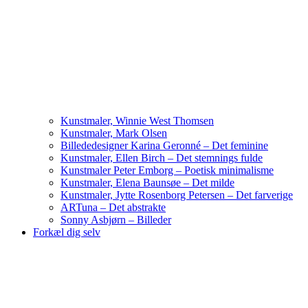
Kunstmaler, Winnie West Thomsen
Kunstmaler, Mark Olsen
Billededesigner Karina Geronné – Det feminine
Kunstmaler, Ellen Birch – Det stemnings fulde
Kunstmaler Peter Emborg – Poetisk minimalisme
Kunstmaler, Elena Baunsøe – Det milde
Kunstmaler, Jytte Rosenborg Petersen – Det farverige
ARTuna – Det abstrakte
Sonny Asbjørn – Billeder
Forkæl dig selv