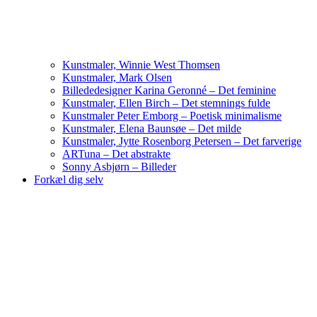
Kunstmaler, Winnie West Thomsen
Kunstmaler, Mark Olsen
Billededesigner Karina Geronné – Det feminine
Kunstmaler, Ellen Birch – Det stemnings fulde
Kunstmaler Peter Emborg – Poetisk minimalisme
Kunstmaler, Elena Baunsøe – Det milde
Kunstmaler, Jytte Rosenborg Petersen – Det farverige
ARTuna – Det abstrakte
Sonny Asbjørn – Billeder
Forkæl dig selv