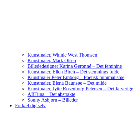
Kunstmaler, Winnie West Thomsen
Kunstmaler, Mark Olsen
Billededesigner Karina Geronné – Det feminine
Kunstmaler, Ellen Birch – Det stemnings fulde
Kunstmaler Peter Emborg – Poetisk minimalisme
Kunstmaler, Elena Baunsøe – Det milde
Kunstmaler, Jytte Rosenborg Petersen – Det farverige
ARTuna – Det abstrakte
Sonny Asbjørn – Billeder
Forkæl dig selv