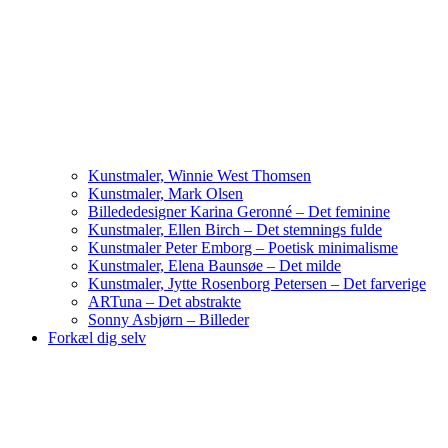
Kunstmaler, Winnie West Thomsen
Kunstmaler, Mark Olsen
Billededesigner Karina Geronné – Det feminine
Kunstmaler, Ellen Birch – Det stemnings fulde
Kunstmaler Peter Emborg – Poetisk minimalisme
Kunstmaler, Elena Baunsøe – Det milde
Kunstmaler, Jytte Rosenborg Petersen – Det farverige
ARTuna – Det abstrakte
Sonny Asbjørn – Billeder
Forkæl dig selv