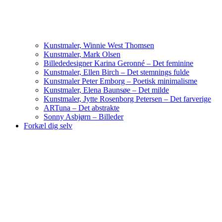
Kunstmaler, Winnie West Thomsen
Kunstmaler, Mark Olsen
Billededesigner Karina Geronné – Det feminine
Kunstmaler, Ellen Birch – Det stemnings fulde
Kunstmaler Peter Emborg – Poetisk minimalisme
Kunstmaler, Elena Baunsøe – Det milde
Kunstmaler, Jytte Rosenborg Petersen – Det farverige
ARTuna – Det abstrakte
Sonny Asbjørn – Billeder
Forkæl dig selv