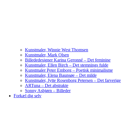
Kunstmaler, Winnie West Thomsen
Kunstmaler, Mark Olsen
Billededesigner Karina Geronné – Det feminine
Kunstmaler, Ellen Birch – Det stemnings fulde
Kunstmaler Peter Emborg – Poetisk minimalisme
Kunstmaler, Elena Baunsøe – Det milde
Kunstmaler, Jytte Rosenborg Petersen – Det farverige
ARTuna – Det abstrakte
Sonny Asbjørn – Billeder
Forkæl dig selv