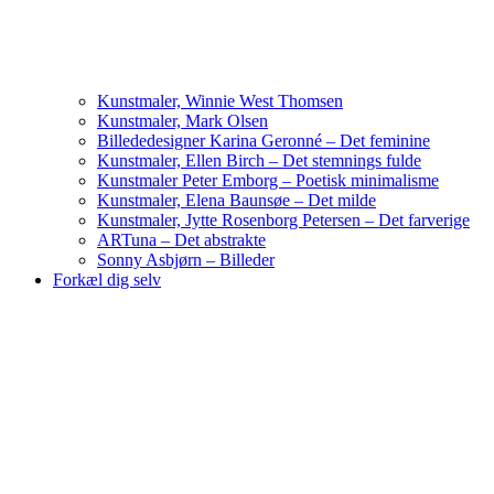
Kunstmaler, Winnie West Thomsen
Kunstmaler, Mark Olsen
Billededesigner Karina Geronné – Det feminine
Kunstmaler, Ellen Birch – Det stemnings fulde
Kunstmaler Peter Emborg – Poetisk minimalisme
Kunstmaler, Elena Baunsøe – Det milde
Kunstmaler, Jytte Rosenborg Petersen – Det farverige
ARTuna – Det abstrakte
Sonny Asbjørn – Billeder
Forkæl dig selv