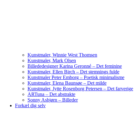
Kunstmaler, Winnie West Thomsen
Kunstmaler, Mark Olsen
Billededesigner Karina Geronné – Det feminine
Kunstmaler, Ellen Birch – Det stemnings fulde
Kunstmaler Peter Emborg – Poetisk minimalisme
Kunstmaler, Elena Baunsøe – Det milde
Kunstmaler, Jytte Rosenborg Petersen – Det farverige
ARTuna – Det abstrakte
Sonny Asbjørn – Billeder
Forkæl dig selv