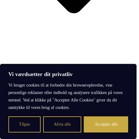
Vi værdsætter dit privatliv
Keramiker, Anne Nyvang
Billedekunstner, Winnie West Thomsen
Vi bruger cookies til at forbedre din browseroplevelse, vise
Billedekunstner, Mark Olsen
Billedkunstner Ellen Birch
personlige reklamer eller indhold og analysere trafikken på vores
Billedkunstner, Elena Baunsøe
netsted. Ved at klikke på "Accepter Alle Cookies" giver du dit
Multikunstner, Karina Geronne
samtykke til vores brug af cookies.
Tilpas
Afvis alle
Accepter alle