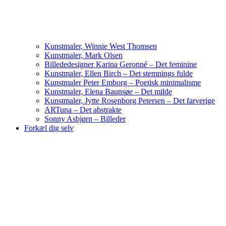
Kunstmaler, Winnie West Thomsen
Kunstmaler, Mark Olsen
Billededesigner Karina Geronné – Det feminine
Kunstmaler, Ellen Birch – Det stemnings fulde
Kunstmaler Peter Emborg – Poetisk minimalisme
Kunstmaler, Elena Baunsøe – Det milde
Kunstmaler, Jytte Rosenborg Petersen – Det farverige
ARTuna – Det abstrakte
Sonny Asbjørn – Billeder
Forkæl dig selv