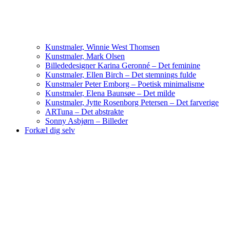
Kunstmaler, Winnie West Thomsen
Kunstmaler, Mark Olsen
Billededesigner Karina Geronné – Det feminine
Kunstmaler, Ellen Birch – Det stemnings fulde
Kunstmaler Peter Emborg – Poetisk minimalisme
Kunstmaler, Elena Baunsøe – Det milde
Kunstmaler, Jytte Rosenborg Petersen – Det farverige
ARTuna – Det abstrakte
Sonny Asbjørn – Billeder
Forkæl dig selv