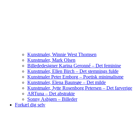
Kunstmaler, Winnie West Thomsen
Kunstmaler, Mark Olsen
Billededesigner Karina Geronné – Det feminine
Kunstmaler, Ellen Birch – Det stemnings fulde
Kunstmaler Peter Emborg – Poetisk minimalisme
Kunstmaler, Elena Baunsøe – Det milde
Kunstmaler, Jytte Rosenborg Petersen – Det farverige
ARTuna – Det abstrakte
Sonny Asbjørn – Billeder
Forkæl dig selv