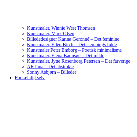
Kunstmaler, Winnie West Thomsen
Kunstmaler, Mark Olsen
Billededesigner Karina Geronné – Det feminine
Kunstmaler, Ellen Birch – Det stemnings fulde
Kunstmaler Peter Emborg – Poetisk minimalisme
Kunstmaler, Elena Baunsøe – Det milde
Kunstmaler, Jytte Rosenborg Petersen – Det farverige
ARTuna – Det abstrakte
Sonny Asbjørn – Billeder
Forkæl dig selv