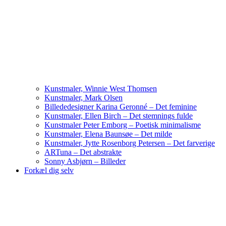
Kunstmaler, Winnie West Thomsen
Kunstmaler, Mark Olsen
Billededesigner Karina Geronné – Det feminine
Kunstmaler, Ellen Birch – Det stemnings fulde
Kunstmaler Peter Emborg – Poetisk minimalisme
Kunstmaler, Elena Baunsøe – Det milde
Kunstmaler, Jytte Rosenborg Petersen – Det farverige
ARTuna – Det abstrakte
Sonny Asbjørn – Billeder
Forkæl dig selv