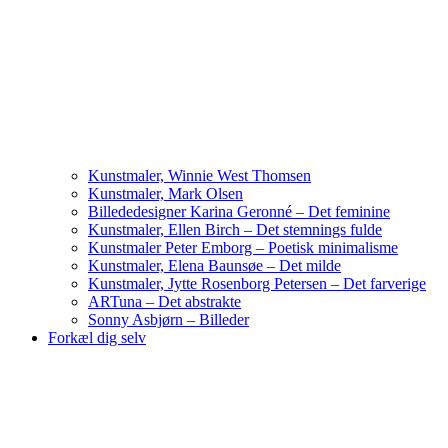
Kunstmaler, Winnie West Thomsen
Kunstmaler, Mark Olsen
Billededesigner Karina Geronné – Det feminine
Kunstmaler, Ellen Birch – Det stemnings fulde
Kunstmaler Peter Emborg – Poetisk minimalisme
Kunstmaler, Elena Baunsøe – Det milde
Kunstmaler, Jytte Rosenborg Petersen – Det farverige
ARTuna – Det abstrakte
Sonny Asbjørn – Billeder
Forkæl dig selv