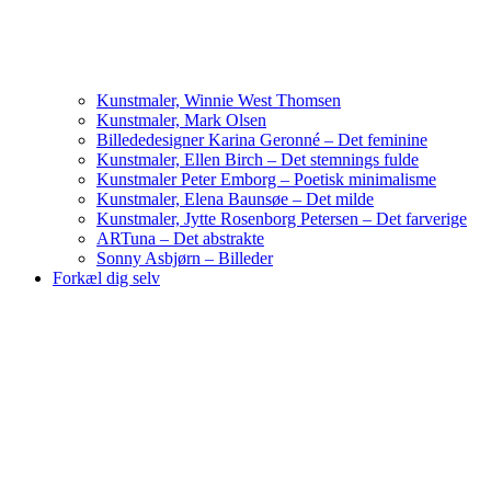
Kunstmaler, Winnie West Thomsen
Kunstmaler, Mark Olsen
Billededesigner Karina Geronné – Det feminine
Kunstmaler, Ellen Birch – Det stemnings fulde
Kunstmaler Peter Emborg – Poetisk minimalisme
Kunstmaler, Elena Baunsøe – Det milde
Kunstmaler, Jytte Rosenborg Petersen – Det farverige
ARTuna – Det abstrakte
Sonny Asbjørn – Billeder
Forkæl dig selv