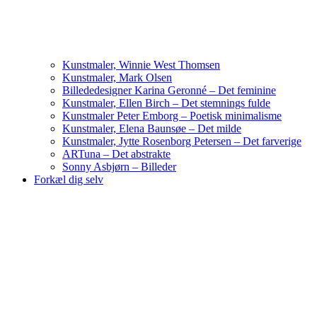
Kunstmaler, Winnie West Thomsen
Kunstmaler, Mark Olsen
Billededesigner Karina Geronné – Det feminine
Kunstmaler, Ellen Birch – Det stemnings fulde
Kunstmaler Peter Emborg – Poetisk minimalisme
Kunstmaler, Elena Baunsøe – Det milde
Kunstmaler, Jytte Rosenborg Petersen – Det farverige
ARTuna – Det abstrakte
Sonny Asbjørn – Billeder
Forkæl dig selv