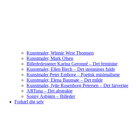
Kunstmaler, Winnie West Thomsen
Kunstmaler, Mark Olsen
Billededesigner Karina Geronné – Det feminine
Kunstmaler, Ellen Birch – Det stemnings fulde
Kunstmaler Peter Emborg – Poetisk minimalisme
Kunstmaler, Elena Baunsøe – Det milde
Kunstmaler, Jytte Rosenborg Petersen – Det farverige
ARTuna – Det abstrakte
Sonny Asbjørn – Billeder
Forkæl dig selv