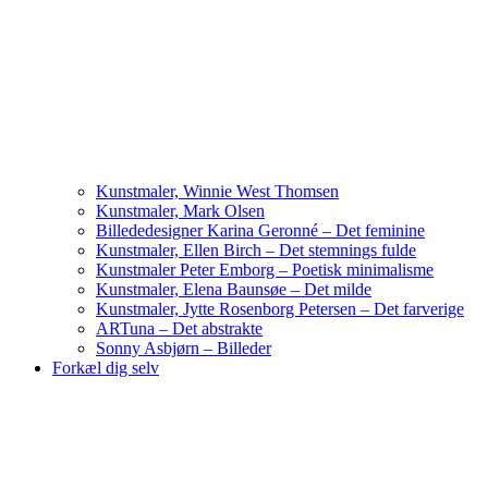
Kunstmaler, Winnie West Thomsen
Kunstmaler, Mark Olsen
Billededesigner Karina Geronné – Det feminine
Kunstmaler, Ellen Birch – Det stemnings fulde
Kunstmaler Peter Emborg – Poetisk minimalisme
Kunstmaler, Elena Baunsøe – Det milde
Kunstmaler, Jytte Rosenborg Petersen – Det farverige
ARTuna – Det abstrakte
Sonny Asbjørn – Billeder
Forkæl dig selv