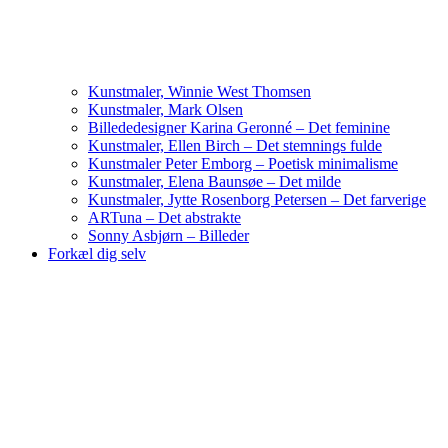
Kunstmaler, Winnie West Thomsen
Kunstmaler, Mark Olsen
Billededesigner Karina Geronné – Det feminine
Kunstmaler, Ellen Birch – Det stemnings fulde
Kunstmaler Peter Emborg – Poetisk minimalisme
Kunstmaler, Elena Baunsøe – Det milde
Kunstmaler, Jytte Rosenborg Petersen – Det farverige
ARTuna – Det abstrakte
Sonny Asbjørn – Billeder
Forkæl dig selv