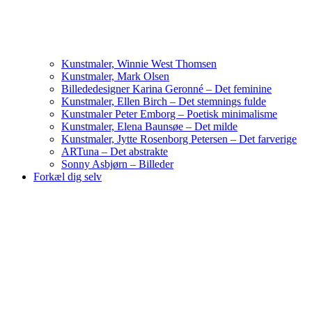
Kunstmaler, Winnie West Thomsen
Kunstmaler, Mark Olsen
Billededesigner Karina Geronné – Det feminine
Kunstmaler, Ellen Birch – Det stemnings fulde
Kunstmaler Peter Emborg – Poetisk minimalisme
Kunstmaler, Elena Baunsøe – Det milde
Kunstmaler, Jytte Rosenborg Petersen – Det farverige
ARTuna – Det abstrakte
Sonny Asbjørn – Billeder
Forkæl dig selv