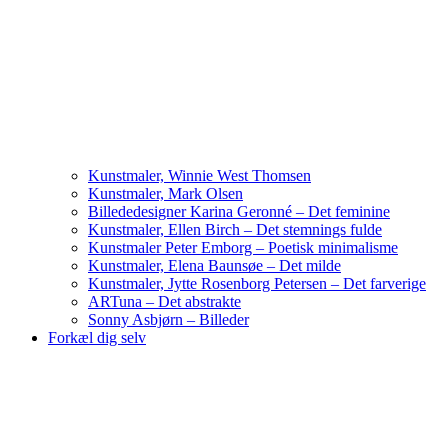
Kunstmaler, Winnie West Thomsen
Kunstmaler, Mark Olsen
Billededesigner Karina Geronné – Det feminine
Kunstmaler, Ellen Birch – Det stemnings fulde
Kunstmaler Peter Emborg – Poetisk minimalisme
Kunstmaler, Elena Baunsøe – Det milde
Kunstmaler, Jytte Rosenborg Petersen – Det farverige
ARTuna – Det abstrakte
Sonny Asbjørn – Billeder
Forkæl dig selv