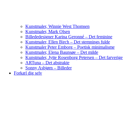
Kunstmaler, Winnie West Thomsen
Kunstmaler, Mark Olsen
Billededesigner Karina Geronné – Det feminine
Kunstmaler, Ellen Birch – Det stemnings fulde
Kunstmaler Peter Emborg – Poetisk minimalisme
Kunstmaler, Elena Baunsøe – Det milde
Kunstmaler, Jytte Rosenborg Petersen – Det farverige
ARTuna – Det abstrakte
Sonny Asbjørn – Billeder
Forkæl dig selv