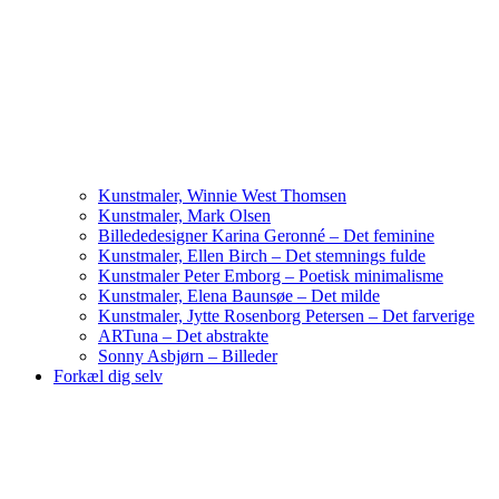
Kunstmaler, Winnie West Thomsen
Kunstmaler, Mark Olsen
Billededesigner Karina Geronné – Det feminine
Kunstmaler, Ellen Birch – Det stemnings fulde
Kunstmaler Peter Emborg – Poetisk minimalisme
Kunstmaler, Elena Baunsøe – Det milde
Kunstmaler, Jytte Rosenborg Petersen – Det farverige
ARTuna – Det abstrakte
Sonny Asbjørn – Billeder
Forkæl dig selv