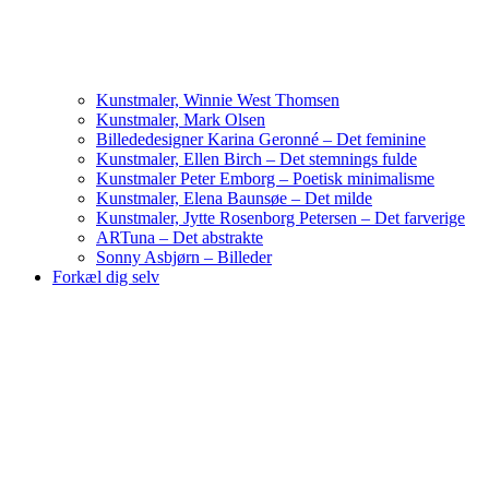
Kunstmaler, Winnie West Thomsen
Kunstmaler, Mark Olsen
Billededesigner Karina Geronné – Det feminine
Kunstmaler, Ellen Birch – Det stemnings fulde
Kunstmaler Peter Emborg – Poetisk minimalisme
Kunstmaler, Elena Baunsøe – Det milde
Kunstmaler, Jytte Rosenborg Petersen – Det farverige
ARTuna – Det abstrakte
Sonny Asbjørn – Billeder
Forkæl dig selv