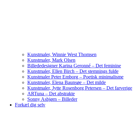
Kunstmaler, Winnie West Thomsen
Kunstmaler, Mark Olsen
Billededesigner Karina Geronné – Det feminine
Kunstmaler, Ellen Birch – Det stemnings fulde
Kunstmaler Peter Emborg – Poetisk minimalisme
Kunstmaler, Elena Baunsøe – Det milde
Kunstmaler, Jytte Rosenborg Petersen – Det farverige
ARTuna – Det abstrakte
Sonny Asbjørn – Billeder
Forkæl dig selv