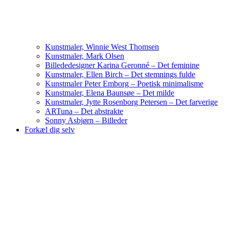
Kunstmaler, Winnie West Thomsen
Kunstmaler, Mark Olsen
Billededesigner Karina Geronné – Det feminine
Kunstmaler, Ellen Birch – Det stemnings fulde
Kunstmaler Peter Emborg – Poetisk minimalisme
Kunstmaler, Elena Baunsøe – Det milde
Kunstmaler, Jytte Rosenborg Petersen – Det farverige
ARTuna – Det abstrakte
Sonny Asbjørn – Billeder
Forkæl dig selv