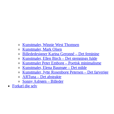
Kunstmaler, Winnie West Thomsen
Kunstmaler, Mark Olsen
Billededesigner Karina Geronné – Det feminine
Kunstmaler, Ellen Birch – Det stemnings fulde
Kunstmaler Peter Emborg – Poetisk minimalisme
Kunstmaler, Elena Baunsøe – Det milde
Kunstmaler, Jytte Rosenborg Petersen – Det farverige
ARTuna – Det abstrakte
Sonny Asbjørn – Billeder
Forkæl dig selv