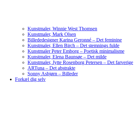
Kunstmaler, Winnie West Thomsen
Kunstmaler, Mark Olsen
Billededesigner Karina Geronné – Det feminine
Kunstmaler, Ellen Birch – Det stemnings fulde
Kunstmaler Peter Emborg – Poetisk minimalisme
Kunstmaler, Elena Baunsøe – Det milde
Kunstmaler, Jytte Rosenborg Petersen – Det farverige
ARTuna – Det abstrakte
Sonny Asbjørn – Billeder
Forkæl dig selv