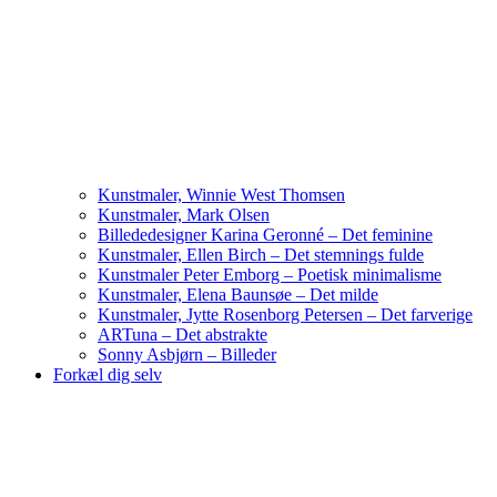
Kunstmaler, Winnie West Thomsen
Kunstmaler, Mark Olsen
Billededesigner Karina Geronné – Det feminine
Kunstmaler, Ellen Birch – Det stemnings fulde
Kunstmaler Peter Emborg – Poetisk minimalisme
Kunstmaler, Elena Baunsøe – Det milde
Kunstmaler, Jytte Rosenborg Petersen – Det farverige
ARTuna – Det abstrakte
Sonny Asbjørn – Billeder
Forkæl dig selv