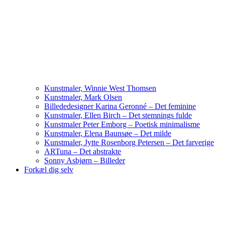
Kunstmaler, Winnie West Thomsen
Kunstmaler, Mark Olsen
Billededesigner Karina Geronné – Det feminine
Kunstmaler, Ellen Birch – Det stemnings fulde
Kunstmaler Peter Emborg – Poetisk minimalisme
Kunstmaler, Elena Baunsøe – Det milde
Kunstmaler, Jytte Rosenborg Petersen – Det farverige
ARTuna – Det abstrakte
Sonny Asbjørn – Billeder
Forkæl dig selv