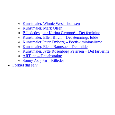
Kunstmaler, Winnie West Thomsen
Kunstmaler, Mark Olsen
Billededesigner Karina Geronné – Det feminine
Kunstmaler, Ellen Birch – Det stemnings fulde
Kunstmaler Peter Emborg – Poetisk minimalisme
Kunstmaler, Elena Baunsøe – Det milde
Kunstmaler, Jytte Rosenborg Petersen – Det farverige
ARTuna – Det abstrakte
Sonny Asbjørn – Billeder
Forkæl dig selv