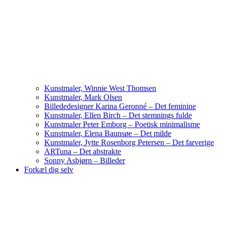
Kunstmaler, Winnie West Thomsen
Kunstmaler, Mark Olsen
Billededesigner Karina Geronné – Det feminine
Kunstmaler, Ellen Birch – Det stemnings fulde
Kunstmaler Peter Emborg – Poetisk minimalisme
Kunstmaler, Elena Baunsøe – Det milde
Kunstmaler, Jytte Rosenborg Petersen – Det farverige
ARTuna – Det abstrakte
Sonny Asbjørn – Billeder
Forkæl dig selv