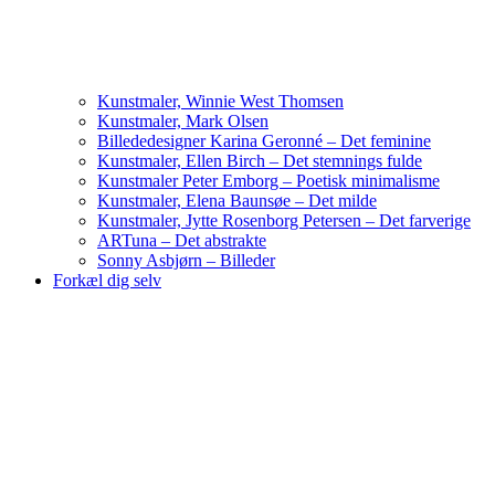
Kunstmaler, Winnie West Thomsen
Kunstmaler, Mark Olsen
Billededesigner Karina Geronné – Det feminine
Kunstmaler, Ellen Birch – Det stemnings fulde
Kunstmaler Peter Emborg – Poetisk minimalisme
Kunstmaler, Elena Baunsøe – Det milde
Kunstmaler, Jytte Rosenborg Petersen – Det farverige
ARTuna – Det abstrakte
Sonny Asbjørn – Billeder
Forkæl dig selv