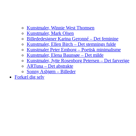
Kunstmaler, Winnie West Thomsen
Kunstmaler, Mark Olsen
Billededesigner Karina Geronné – Det feminine
Kunstmaler, Ellen Birch – Det stemnings fulde
Kunstmaler Peter Emborg – Poetisk minimalisme
Kunstmaler, Elena Baunsøe – Det milde
Kunstmaler, Jytte Rosenborg Petersen – Det farverige
ARTuna – Det abstrakte
Sonny Asbjørn – Billeder
Forkæl dig selv