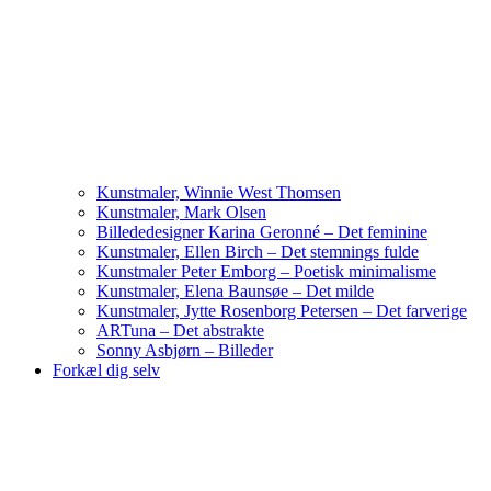
Kunstmaler, Winnie West Thomsen
Kunstmaler, Mark Olsen
Billededesigner Karina Geronné – Det feminine
Kunstmaler, Ellen Birch – Det stemnings fulde
Kunstmaler Peter Emborg – Poetisk minimalisme
Kunstmaler, Elena Baunsøe – Det milde
Kunstmaler, Jytte Rosenborg Petersen – Det farverige
ARTuna – Det abstrakte
Sonny Asbjørn – Billeder
Forkæl dig selv