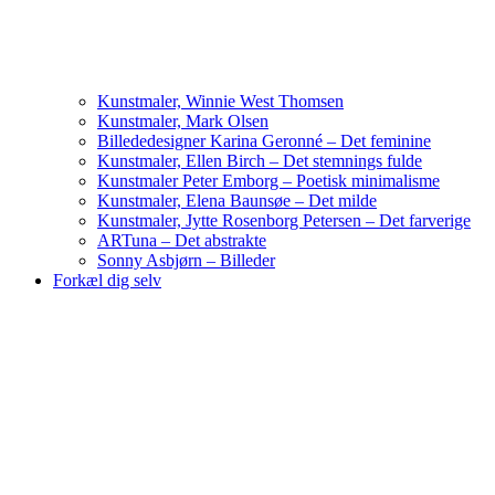
Kunstmaler, Winnie West Thomsen
Kunstmaler, Mark Olsen
Billededesigner Karina Geronné – Det feminine
Kunstmaler, Ellen Birch – Det stemnings fulde
Kunstmaler Peter Emborg – Poetisk minimalisme
Kunstmaler, Elena Baunsøe – Det milde
Kunstmaler, Jytte Rosenborg Petersen – Det farverige
ARTuna – Det abstrakte
Sonny Asbjørn – Billeder
Forkæl dig selv