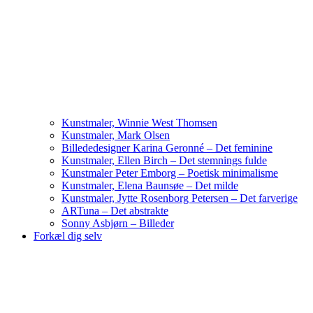
Kunstmaler, Winnie West Thomsen
Kunstmaler, Mark Olsen
Billededesigner Karina Geronné – Det feminine
Kunstmaler, Ellen Birch – Det stemnings fulde
Kunstmaler Peter Emborg – Poetisk minimalisme
Kunstmaler, Elena Baunsøe – Det milde
Kunstmaler, Jytte Rosenborg Petersen – Det farverige
ARTuna – Det abstrakte
Sonny Asbjørn – Billeder
Forkæl dig selv