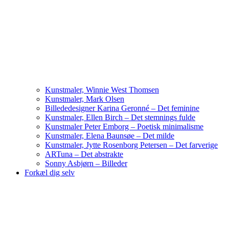
Kunstmaler, Winnie West Thomsen
Kunstmaler, Mark Olsen
Billededesigner Karina Geronné – Det feminine
Kunstmaler, Ellen Birch – Det stemnings fulde
Kunstmaler Peter Emborg – Poetisk minimalisme
Kunstmaler, Elena Baunsøe – Det milde
Kunstmaler, Jytte Rosenborg Petersen – Det farverige
ARTuna – Det abstrakte
Sonny Asbjørn – Billeder
Forkæl dig selv