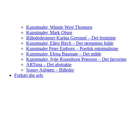
Kunstmaler, Winnie West Thomsen
Kunstmaler, Mark Olsen
Billededesigner Karina Geronné – Det feminine
Kunstmaler, Ellen Birch – Det stemnings fulde
Kunstmaler Peter Emborg – Poetisk minimalisme
Kunstmaler, Elena Baunsøe – Det milde
Kunstmaler, Jytte Rosenborg Petersen – Det farverige
ARTuna – Det abstrakte
Sonny Asbjørn – Billeder
Forkæl dig selv