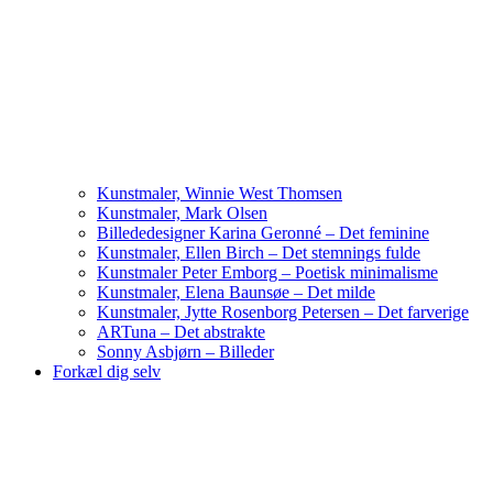
Kunstmaler, Winnie West Thomsen
Kunstmaler, Mark Olsen
Billededesigner Karina Geronné – Det feminine
Kunstmaler, Ellen Birch – Det stemnings fulde
Kunstmaler Peter Emborg – Poetisk minimalisme
Kunstmaler, Elena Baunsøe – Det milde
Kunstmaler, Jytte Rosenborg Petersen – Det farverige
ARTuna – Det abstrakte
Sonny Asbjørn – Billeder
Forkæl dig selv