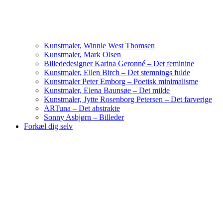
Kunstmaler, Winnie West Thomsen
Kunstmaler, Mark Olsen
Billededesigner Karina Geronné – Det feminine
Kunstmaler, Ellen Birch – Det stemnings fulde
Kunstmaler Peter Emborg – Poetisk minimalisme
Kunstmaler, Elena Baunsøe – Det milde
Kunstmaler, Jytte Rosenborg Petersen – Det farverige
ARTuna – Det abstrakte
Sonny Asbjørn – Billeder
Forkæl dig selv